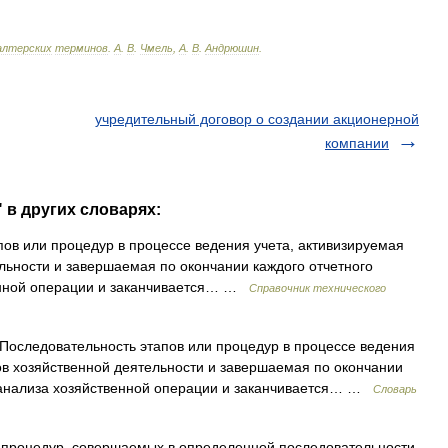
алтерских
терминов
.
А
.
В
.
Чмель
,
А
.
В
.
Андрюшин
.
учредительный договор о создании акционерной
компании
 в других словарях:
ов или процедур в процессе ведения учета, активизируемая
льности и завершаемая по окончании каждого отчетного
венной операции и заканчивается… …
Справочник технического
оследовательность этапов или процедур в процессе ведения
ов хозяйственной деятельности и завершаемая по окончании
с анализа хозяйственной операции и заканчивается… …
Словарь
 процедур, совершаемых в определенной последовательности