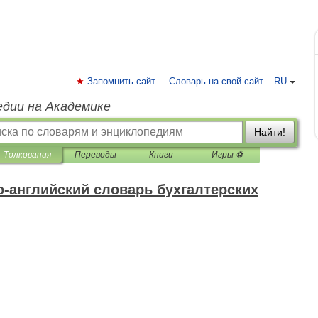
Запомнить сайт
Словарь на свой сайт
RU
едии на Академике
Найти!
Толкования
Переводы
Книги
Игры ⚽
-английский словарь бухгалтерских