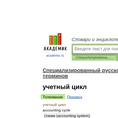
Словари и энциклоп
academic.ru
Специализированный русско-английский словарь бухгалтерских терминов
Специализированный русско
терминов
учетный цикл
Толкование
Перевод
учетный
цикл
accounting
cycle
(
также
(
accounting
system
)