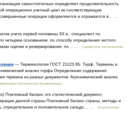
рганизация самостоятельно определяет продолжительность
ой операционно учетный цикл за соответствующую
все совершенные операции оформляются и отражаются в… …
етик учета первой половины XX в., специалист по
по четырем основаниям: по способу определения чистого
изнакам оценки и резервирования, по… …
Справочник технического
еления
— Терминология ГОСТ 21123 85: Торф. Термины и
рохимический анализ торфа Определение содержания
ия термина из разных документов: Агрохимический анализ
ормативно-технической документации
s) Платежный баланс это статистический документ,
ерации данной страны Платежный баланс страны, методы и
са, отрицательное и положительное сальдо… …
Энциклопедия