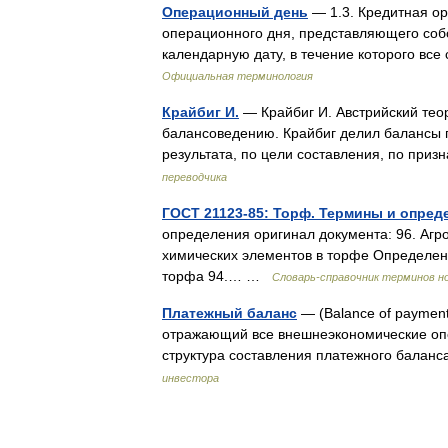
Операционный день
— 1.3. Кредитная о
операционного дня, представляющего соб
календарную дату, в течение которого 
Официальная терминология
Крайбиг И.
— Крайбиг И. Австрийский теор
балансоведению. Крайбиг делил балансы 
результата, по цели составления, по пр
переводчика
ГОСТ 21123-85: Торф. Термины и опред
определения оригинал документа: 96. Аг
химических элементов в торфе Определен
торфа 94.… …
Словарь-справочник терминов н
Платежный баланс
— (Balance of payment
отражающий все внешнеэкономические оп
структура составления платежного балан
инвестора