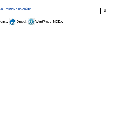
ка
,
Реклама на сайте
18+
omla,
Drupal,
WordPress, MODx.