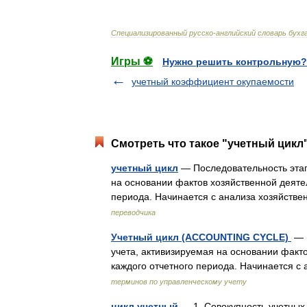
Специализированный
русско
-
английский
словарь
бухг
Игры ⚽
Нужно решить контрольную?
учетный коэффициент окупаемости
Смотреть что такое "учетный цикл"
учетный цикл
— Последовательность этап
на основании фактов хозяйственной деяте
периода. Начинается с анализа хозяйст
переводчика
Учетный цикл (ACCOUNTING CYCLE)
— П
учета, активизируемая на основании факт
каждого отчетного периода. Начинается 
терминов по управленческому учету
цикл учетный
— 1. Совокупность учетных